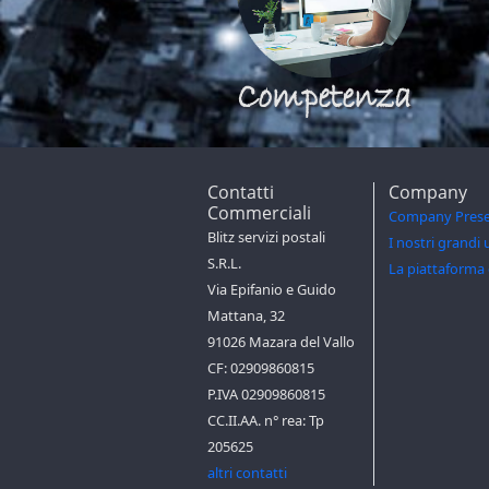
Competenza
Contatti
Company
Commerciali
Company Prese
Blitz servizi postali
I nostri grandi 
S.R.L.
La piattaforma 
Via Epifanio e Guido
Mattana, 32
91026 Mazara del Vallo
CF: 02909860815
P.IVA 02909860815
CC.II.AA. n° rea: Tp
205625
altri contatti