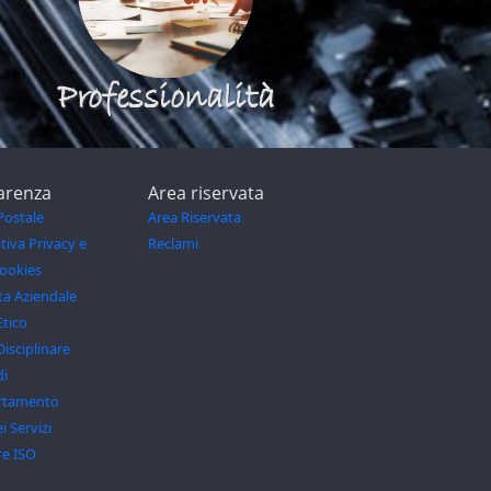
Professionalità
arenza
Area riservata
Postale
Area Riservata
tiva Privacy e
Reclami
Cookies
a Aziendale
Etico
isciplinare
di
tamento
i Servizi
re ISO