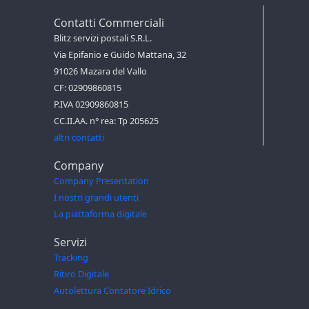
Contatti Commerciali
Blitz servizi postali S.R.L.
Via Epifanio e Guido Mattana, 32
91026 Mazara del Vallo
CF: 02909860815
P.IVA 02909860815
CC.II.AA. n° rea: Tp 205625
altri contatti
Company
Company Presentation
I nostri grandi utenti
La piattaforma digitale
Servizi
Tracking
Ritiro Digitale
Autolettura Contatore Idrico